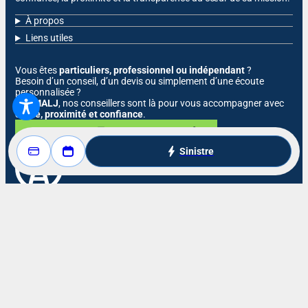
À propos
Liens utiles
Vous êtes
particuliers, professionnel ou indépendant
?
Besoin d’un conseil, d’un devis ou simplement d’une écoute
personnalisée ?
À la
MALJ
, nos conseillers sont là pour vous accompagner avec
clarté, proximité et confiance
.
Nous contacter
Nous appeler
Sinistre
Réclamations
Résilier mon contrat
Politique de confidentialité
Mentions légales
Plan du site
Copyright © 2026
MALJ
. Tous droits réservés.
Réalisé par
L'Agence WAM