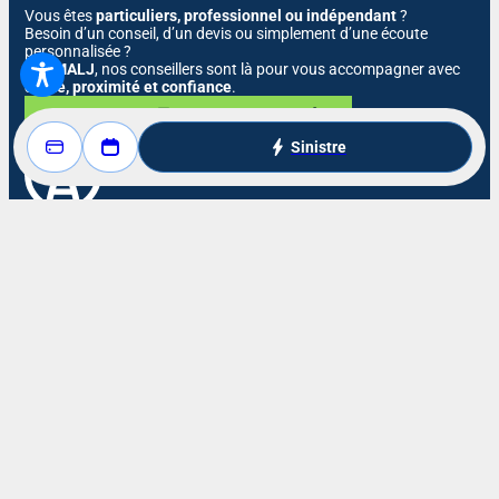
Vous êtes
particuliers, professionnel ou indépendant
?
Besoin d’un conseil, d’un devis ou simplement d’une écoute
personnalisée ?
À la
MALJ
, nos conseillers sont là pour vous accompagner avec
clarté, proximité et confiance
.
Nous contacter
Nous appeler
Sinistre
Réclamations
Résilier mon contrat
Politique de confidentialité
Mentions légales
Plan du site
Copyright © 2026
MALJ
. Tous droits réservés.
Réalisé par
L'Agence WAM