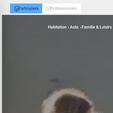
Aller
Particuliers
Professionnels
au
contenu
Habitation
Auto
Famille & Loisirs