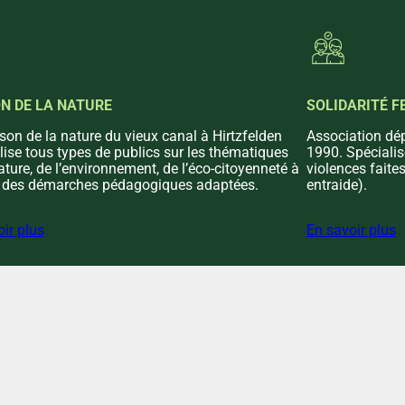
N DE LA NATURE
SOLIDARITÉ 
on de la nature du vieux canal à Hirtzfelden
Association dé
lise tous types de publics sur les thématiques
1990. Spécialis
ature, de l’environnement, de l’éco-citoyenneté à
violences faite
s des démarches pédagogiques adaptées.
entraide).
ir plus
En savoir plus