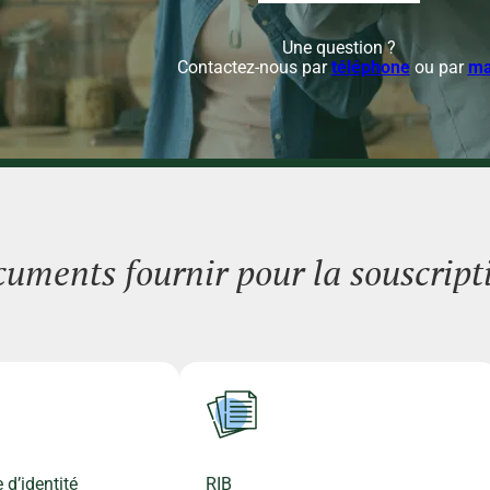
Une question ?
Contactez-nous par
téléphone
ou par
ma
uments fournir pour la souscript
 d’identité
RIB