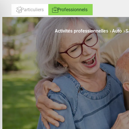
Aller
Particuliers
Professionnels
au
contenu
Activités professionnelles
Auto
S
Accueil
›
Professionnels
›
Solutions
›