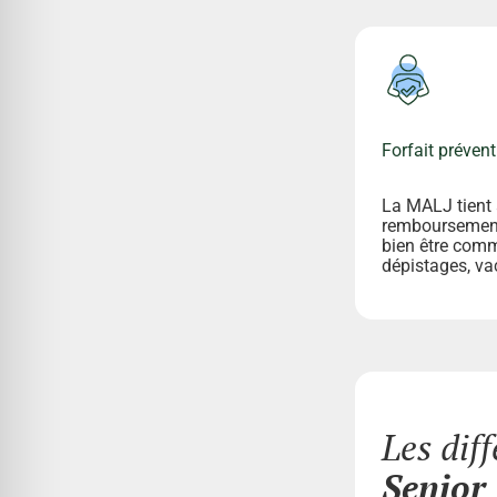
Forfait prévent
La MALJ tient 
remboursement
bien être comm
dépistages, va
Les dif
Senior